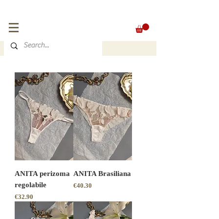
FREE SHIPPING for orders over 300 €
EUR (€)
ANITA perizoma
ANITA Brasiliana
regolabile
Price
€40.30
Price
€32.90