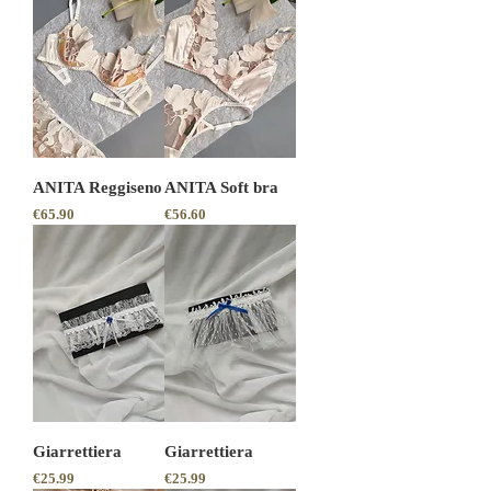
ANITA Reggiseno
ANITA Soft bra
Price
Price
€65.90
€56.60
Giarrettiera
Giarrettiera
Price
Price
€25.99
€25.99