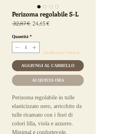
Perizoma regolabile S-L
Prezzo
Prezzo
 32,87 € 
24,65 €
regolare
scontato
Quantità
*
GUIDA ALLE TAGLIE
AGGIUNGI AL CARRELLO
ACQUISTA ORA
Perizoma regolabile in tulle
elasticizzato nero, arricchito da
tulle ricamato con i fiori di
colori lilla, viola e azzurro.
Minimal e confortevole,