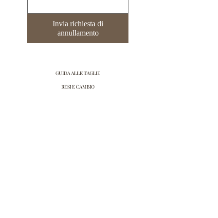
Invia richiesta di
annullamento
GUIDA ALLE TAGLIE
RESI E CAMBIO
SPEDIZIONE
GIFT CARD
ANNULLAMENTO DELL'ORDINE
Iscriviti alla mailing list
Email