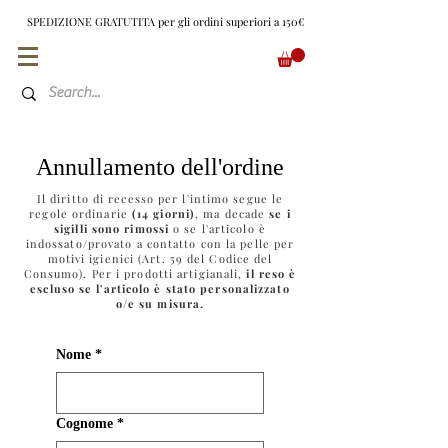
SPEDIZIONE GRATUTITA per gli ordini superiori a 150€
EUR (€)
Annullamento dell'ordine
Il diritto di recesso per l'intimo segue le
regole ordinarie
(14 giorni)
, ma decade
se i
sigilli sono rimossi
o se l'articolo è
indossato/provato a contatto con la pelle per
motivi igienici (Art. 59 del Codice del
Consumo). Per i prodotti artigianali,
il reso è
escluso se l'articolo è stato personalizzato
o/e su misura.
Nome
*
Cognome
*