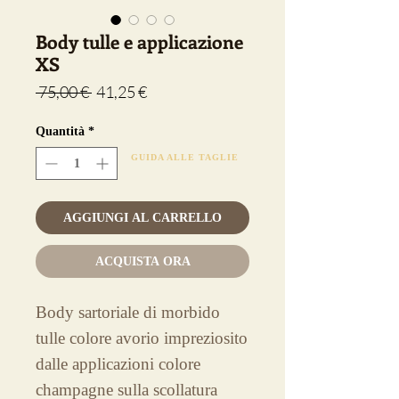
Body tulle e applicazione
XS
Prezzo
Prezzo
 75,00 € 
41,25 €
regolare
scontato
Quantità
*
GUIDA ALLE TAGLIE
AGGIUNGI AL CARRELLO
ACQUISTA ORA
Body sartoriale di morbido
tulle colore avorio impreziosito
dalle applicazioni colore
champagne sulla scollatura