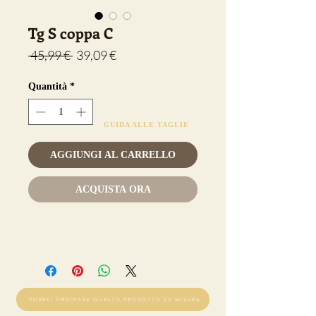
Tg S coppa C
Prezzo
Prezzo
 45,99 € 
39,09 €
regolare
scontato
Quantità
*
GUIDA ALLE TAGLIE
AGGIUNGI AL CARRELLO
ACQUISTA ORA
VORREI ORDINARE QUESTO PRODOTTO SU MISURA