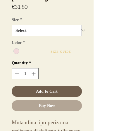
Price
€31.80
Size
*
Color
*
SIZE GUIDE
Quantity
*
Add to Cart
Buy Now
Mutandina tipo perizoma
realizzata di delicato tulle rosso