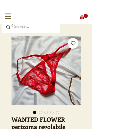
FREE SHIPPING for orders over 300 €
EUR (€)
WANTED FLOWER
perizoma regolabile