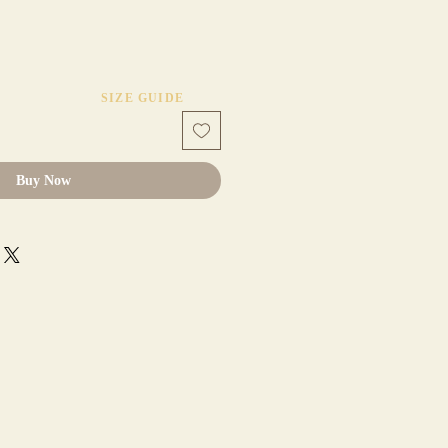
ice
SIZE GUIDE
Buy Now