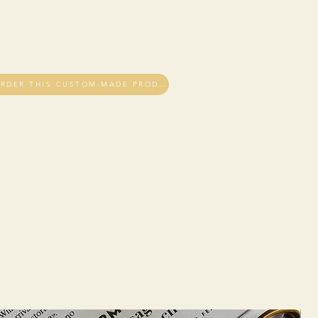
I WOULD LIKE TO ORDER THIS CUSTOM-MADE PRODUCT