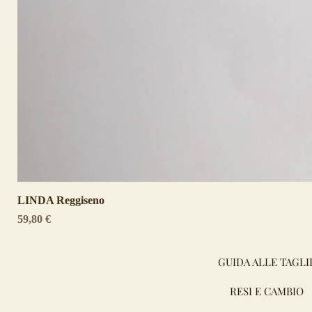
LINDA Reggiseno
Prezzo
59,80 €
GUIDA ALLE TAGLI
RESI E CAMBIO