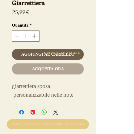
Giarrettiera
Prezzo
25,99 €
Quantità
*
GUIDA ALLE TAGLIE
AGGIUNGI AL CARRELLO
ACQUISTA ORA
giarrettiera sposa
personalizzabile nelle note
VORREI ORDINARE QUESTO PRODOTTO SU MISURA