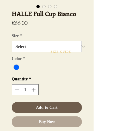
HALLE Full Cup Bianco
Price
€66.00
Size
*
SIZE GUIDE
Color
*
Quantity
*
Add to Cart
Buy Now