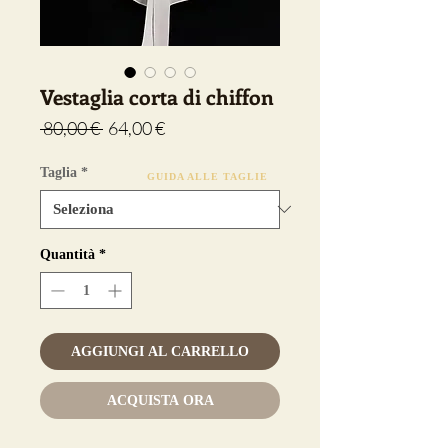
Vestaglia corta di chiffon
Prezzo
Prezzo
 80,00 € 
64,00 €
regolare
scontato
Taglia
*
GUIDA ALLE TAGLIE
Quantità
*
AGGIUNGI AL CARRELLO
ACQUISTA ORA